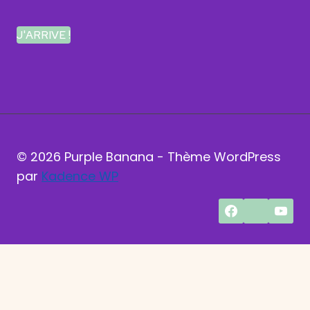
J'ARRIVE !
© 2026 Purple Banana - Thème WordPress
par
Kadence WP
En poursuivant votre navigation sur ce site, vous
acceptez l'utilisation de cookies pour vous
proposer des services et offres adaptés.
OK