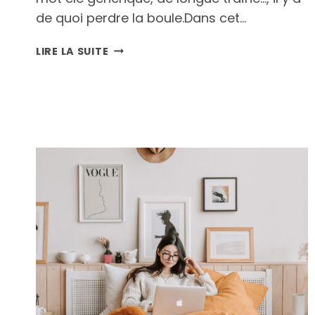
de quoi perdre la boule.Dans cet…
QUELS
LIRE LA SUITE
SONT
LES
DIFFÉRENTS
TYPES
DE
MOTS
CLÉS
SEO
(ET
COMMENT
LES
ADAPTER
À
TON
SITE
E-