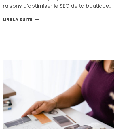
raisons d’optimiser le SEO de ta boutique…
6
LIRE LA SUITE
RAISONS
D’OPTIMISER
LE
RÉFÉRENCEMENT
NATUREL
DE
SA
BOUTIQUE
EN
LIGNE