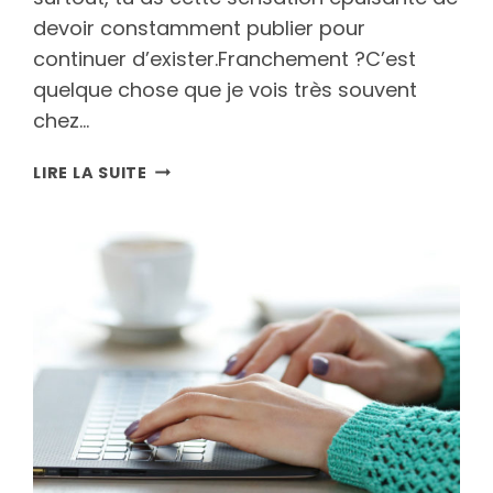
devoir constamment publier pour
continuer d’exister.Franchement ?C’est
quelque chose que je vois très souvent
chez…
POURQUOI
LIRE LA SUITE
DÉPENDRE
UNIQUEMENT
D’INSTAGRAM
EST
RISQUÉ
POUR
TON
E-
COMMERCE
?