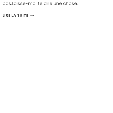
pas.Laisse-moi te dire une chose…
SEO
LIRE LA SUITE
E-
COMMERCE
:
COMMENT
RÉFÉRENCER
SA
BOUTIQUE
EN
LIGNE
D’ARTISANE
(GUIDE
COMPLET)