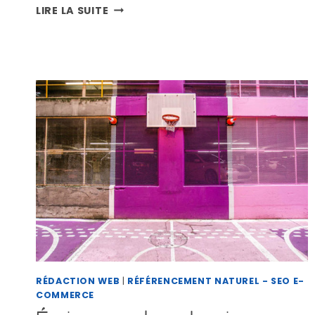
E-
LIRE LA SUITE
COMMERCE
ET
SEO
ON
PAGE
:
MAIS
ENCORE
?
RÉDACTION WEB
|
RÉFÉRENCEMENT NATUREL - SEO E-
COMMERCE