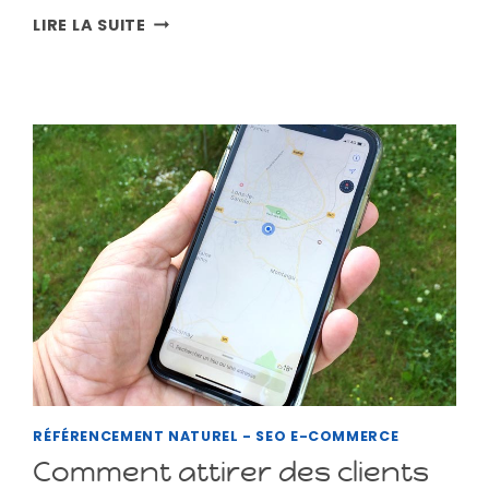
10
LIRE LA SUITE
CONSEILS
POUR
OPTIMISER
LE
SEO
DE
SA
BOUTIQUE
EN
LIGNE
RÉFÉRENCEMENT NATUREL - SEO E-COMMERCE
Comment attirer des clients