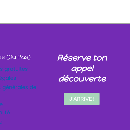
Réserve ton
les (ou Pas)
appel
s gratuites
découverte
égales
s générales de
J'ARRIVE !
de
alité
e