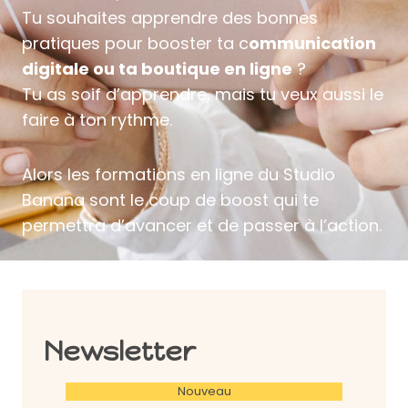
Tu souhaites apprendre des bonnes
pratiques pour booster ta c
ommunication
digitale ou ta boutique en ligne
?
Tu as soif d’apprendre, mais tu veux aussi le
faire à ton rythme.
Alors les formations en ligne du Studio
Banana sont le coup de boost qui te
permettra d’avancer et de passer à l’action.
Newsletter
Nouveau