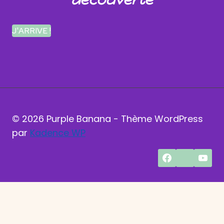
J'ARRIVE !
© 2026 Purple Banana - Thème WordPress
par
Kadence WP
En poursuivant votre navigation sur ce site, vous
acceptez l'utilisation de cookies pour vous
proposer des services et offres adaptés.
OK