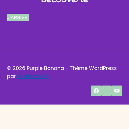
J'ARRIVE !
© 2026 Purple Banana - Thème WordPress
par
Kadence WP
En poursuivant votre navigation sur ce site, vous
acceptez l'utilisation de cookies pour vous
proposer des services et offres adaptés.
OK