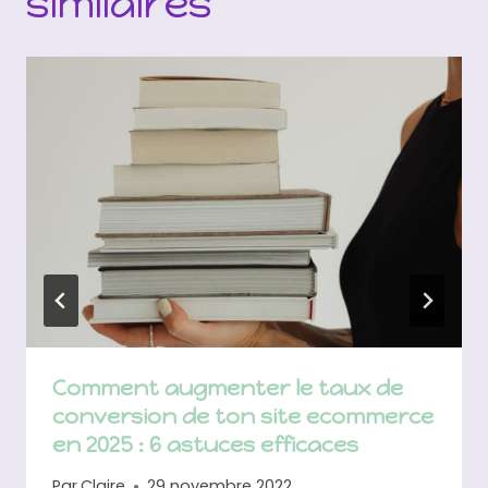
similaires
Comment augmenter le taux de
conversion de ton site ecommerce
en 2025 : 6 astuces efficaces
Par
Claire
29 novembre 2022