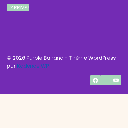
J'ARRIVE !
© 2026 Purple Banana - Thème WordPress
par
Kadence WP
En poursuivant votre navigation sur ce site, vous
acceptez l'utilisation de cookies pour vous
proposer des services et offres adaptés.
OK
POLITIQUE DE CONFIDENTIALITÉ