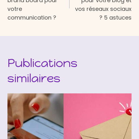
brand board pour
pour votre blog et
l’article
votre
vos réseaux sociaux
communication ?
? 5 astuces
Publications
similaires