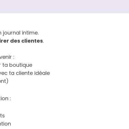
 journal intime.
irer des clientes
.
enir :
r ta boutique
ec ta cliente idéale
ent)
ion :
ts
ntion