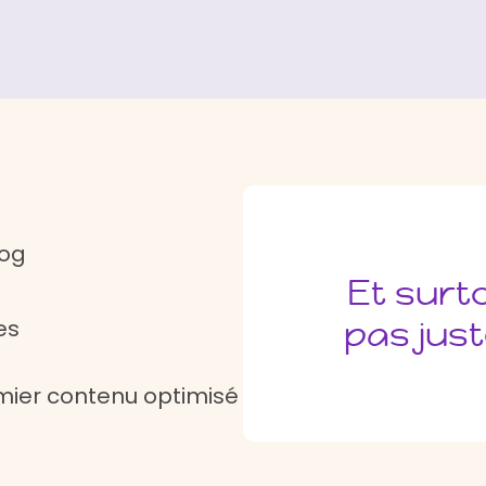
log
Et surto
pas just
es
ier contenu optimisé